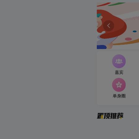

嘉宾
单身圈