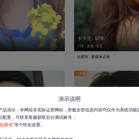
卡卡北 · 97年
175 · 大专 · 6万
合肥市 · 新媒体记者
已实名
演示说明
产品演示，本网站非实际运营网站，所载全部信息内容均仅作为系统功能
义配置，可联系客服获取后台测试账号；
站换色
”等个性化设置。