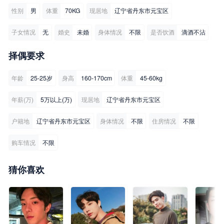
性别
男
体重
70KG
现居地
辽宁省丹东市元宝区
子女情况
无
婚史
未婚
身体情况
不限
是否饮酒
滴酒不沾
择偶要求
年龄
25-25岁
身高
160-170cm
体重
45-60kg
年薪(万)
5万以上(万)
现居地
辽宁省丹东市元宝区
户籍地
辽宁省丹东市元宝区
身体情况
不限
住房情况
不限
购车情况
不限
猜你喜欢