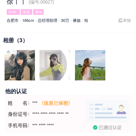
徐丫丫
(编号:00627)
33岁
未婚
属兔
合肥市 · 165cm · 总经理助理 · 30万 · 彝族 · 给
举报
相册（3）
他的认证