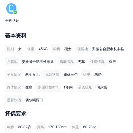
手机认证
基本资料
性别
女
体重
45KG
学历
硕士
现居地
安徽省合肥市长丰县
户籍地
安徽省合肥市长丰县
购车情况
无车
住房情况
有房
子女情况
两个女儿
兄妹状况
姐妹三个
婚史
未婚
身体情况
健康
期望结婚时间
1年内
是否吸烟
偶尔吸
是否饮酒
偶尔喝两口
择偶要求
年龄
30-37岁
身高
170-180cm
体重
60-70kg