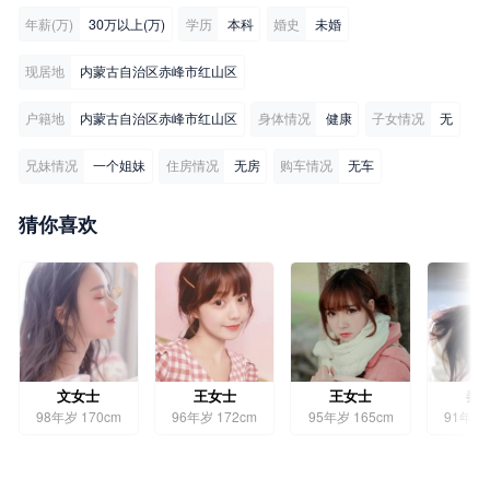
年薪(万)
30万以上(万)
学历
本科
婚史
未婚
现居地
内蒙古自治区赤峰市红山区
户籍地
内蒙古自治区赤峰市红山区
身体情况
健康
子女情况
无
兄妹情况
一个姐妹
住房情况
无房
购车情况
无车
猜你喜欢
文女士
王女士
王女士
秦
98年岁 170cm
96年岁 172cm
95年岁 165cm
91年岁 